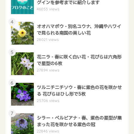
グインを参考までに紹介します
46053 views
4
オオハマボウ - 別名ユウナ、沖縄やハワイ
で見られる南国の美しい花
28021 views
5
花ニラ - 春に咲く白い花・花びらは六角形
で星型の6枚
27894 views
6
ツルニチニチソウ - 春に紫色の花を咲かせ
る 花びらはひし形で5枚
25706 views
7
シラー・ペルビアナ - 春、紫色の星型が集
まった花を咲かせる紫色の冠
22846 views