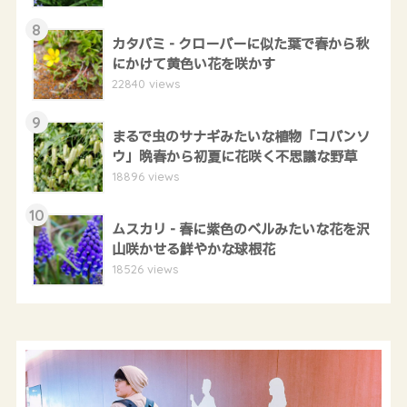
8
カタバミ - クローバーに似た葉で春から秋
にかけて黄色い花を咲かす
22840 views
9
まるで虫のサナギみたいな植物「コバンソ
ウ」晩春から初夏に花咲く不思議な野草
18896 views
10
ムスカリ - 春に紫色のベルみたいな花を沢
山咲かせる鮮やかな球根花
18526 views