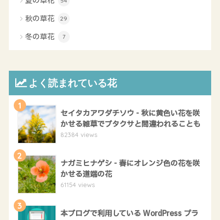
夏の草花
54
秋の草花
29
冬の草花
7
よく読まれている花
1
セイタカアワダチソウ - 秋に黄色い花を咲
かせる雑草でブタクサと間違われることも
82384 views
2
ナガミヒナゲシ - 春にオレンジ色の花を咲
かせる道端の花
61154 views
3
本ブログで利用している WordPress プラ