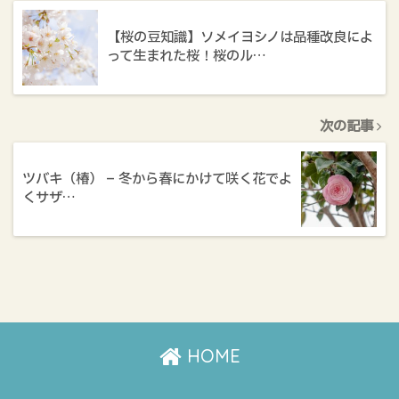
【桜の豆知識】ソメイヨシノは品種改良によ
って生まれた桜！桜のル…
次の記事
ツバキ（椿） – 冬から春にかけて咲く花でよ
くサザ…
HOME