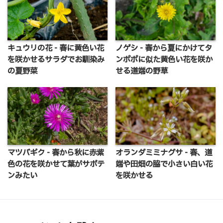
キュウリの花 - 春に黄色い花
ノゲシ - 春から夏にかけてタ
を咲かせるサラダでお馴染み
ンポポに似た黄色い花を咲か
の夏野菜
せる道端の野草
マツバギク - 春から秋に赤紫
オランダミミナグサ - 春、道
色の花を咲かせて葉がサボテ
端や田畑の脇で小さい白い花
ンみたい
を咲かせる