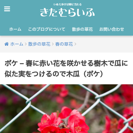
ホーム
このブログについて
散歩の草花
お問い合わせ
ホーム
散歩の草花
春の草花
ボケ – 春に赤い花を咲かせる樹木で瓜に
似た実をつけるので木瓜（ボケ）