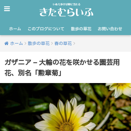
ホーム
このブログについて
散歩の草花
お問い合わせ
ホーム
散歩の草花
春の草花
ガザニア – 大輪の花を咲かせる園芸用
花、別名「勲章菊」